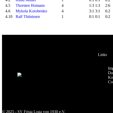
4.5
Thorsten Homann
4
1:3
1:3
2:6
4.6
Mykola Korobenko
4
3:1
3:1
6:2
4.10
Ralf Thünissen
1
0:1
0:1
0:2
SV Frisia Loga von
Links
1930 e.V.
Im
Da
Ko
Co
© 2025 - SV Frisia Loga von 1930 e.V.