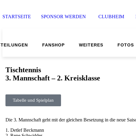
STARTSEITE
I
SPONSOR WERDEN
I
CLUBHEIM
I
BTEILUNGEN
FANSHOP
WEITERES
FOTOS
Tischtennis
3. Mannschaft – 2. Kreisklasse
Tabelle und Spielplan
Die 3. Mannschaft geht mit der gleichen Besetzung in die neue Sais
1. Detlef Beckmann
2. Rene Schwidder