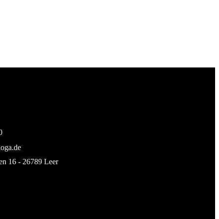
0
loga.de
en 16 - 26789 Leer