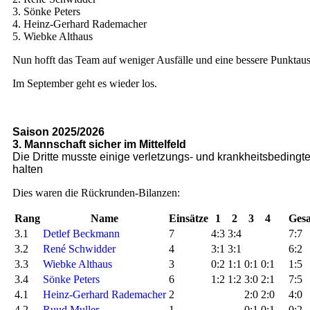
3. Sönke Peters
4. Heinz-Gerhard Rademacher
5. Wiebke Althaus
Nun hofft das Team auf weniger Ausfälle und eine bessere Punktausb
Im September geht es wieder los.
Saison 2025/2026
3. Mannschaft sicher im Mittelfeld
Die Dritte musste einige verletzungs- und krankheitsbedingte
halten
Dies waren die Rückrunden-Bilanzen:
Rang
Name
E
insätze
1
2
3
4
Ges
3.1
Detlef Beckmann
7
4:3
3:4
7:7
3.2
René Schwidder
4
3:1
3:1
6:2
3.3
Wiebke Althaus
3
0:2
1:1
0:1
0:1
1:5
3.4
Sönke Peters
6
1:2
1:2
3:0
2:1
7:5
4.1
Heinz-Gerhard Rademacher
2
2:0
2:0
4:0
4.2
Ruud Muller
1
0:1
0:1
0:2