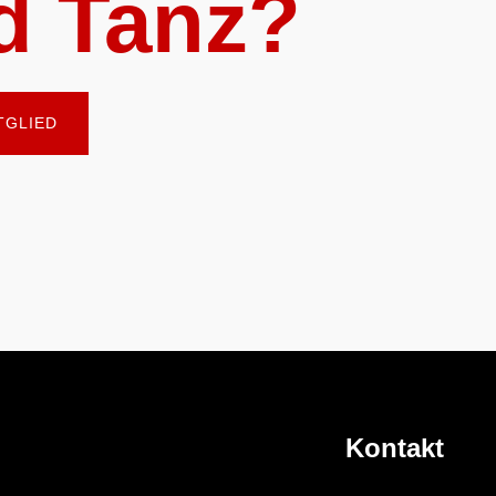
d Tanz?
TGLIED
Kontakt