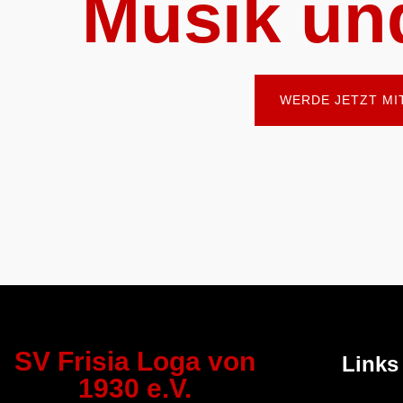
Musik un
WERDE JETZT MI
SV Frisia Loga von
Links
1930 e.V.