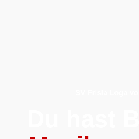
SV Frisia Loga vo
Du hast B