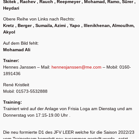
Skitek , Rachev , Rauch , Reepmeyer , Mohamad, Ramo, Sürer ,
Heydari
Obere Reihe von Links nach Rechts:
Kretz , Berger , Sumaila, Azimi , Yapo , Illenikhenan, Almoulhm,
Akyol
Auf dem Bild fehlt:
Mohamad Ali
Trainer:
Hennes Janssen – Mail:
hennesjanssen@me.com
– Mobil: 0160-
1891436
René Kristleit
Mobil: 01573-5532888
Training:
Trainiert wird auf der Anlage von Frisia Loga am Dienstag und am
Donnerstag von 17:15-19.00 Uhr .
Die neu formierte D1 des JFV LEER welche für die Saison 2022/23
vom Trainerteam komplett neu zusammen gestellt wurde , setzt