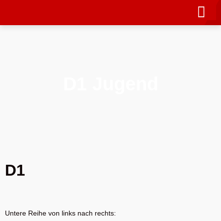
D1 Jugend
D1
Untere Reihe von links nach rechts: