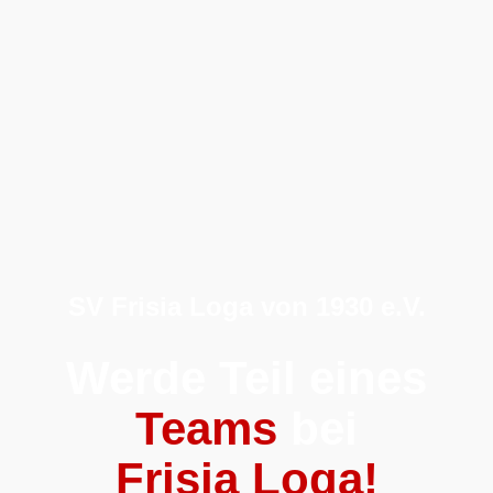
SV Frisia Loga von 1930 e.V.
Werde Teil eines
Teams
bei
Frisia Loga!