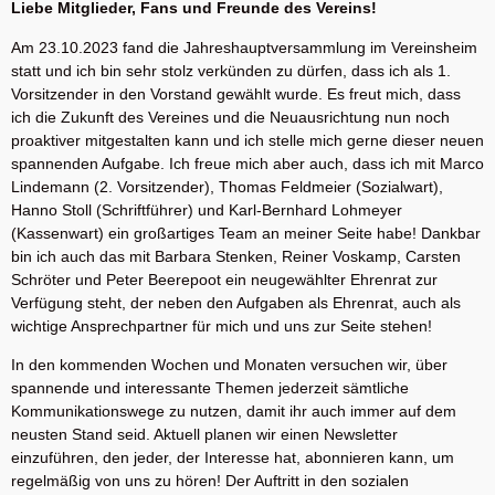
Liebe Mitglieder, Fans und Freunde des Vereins!
Am 23.10.2023 fand die Jahreshauptversammlung im Vereinsheim
statt und ich bin sehr stolz verkünden zu dürfen, dass ich als 1.
Vorsitzender in den Vorstand gewählt wurde. Es freut mich, dass
ich die Zukunft des Vereines und die Neuausrichtung nun noch
proaktiver mitgestalten kann und ich stelle mich gerne dieser neuen
spannenden Aufgabe. Ich freue mich aber auch, dass ich mit Marco
Lindemann (2. Vorsitzender), Thomas Feldmeier (Sozialwart),
Hanno Stoll (Schriftführer) und Karl-Bernhard Lohmeyer
(Kassenwart) ein großartiges Team an meiner Seite habe! Dankbar
bin ich auch das mit Barbara Stenken, Reiner Voskamp, Carsten
Schröter und Peter Beerepoot ein neugewählter Ehrenrat zur
Verfügung steht, der neben den Aufgaben als Ehrenrat, auch als
wichtige Ansprechpartner für mich und uns zur Seite stehen!
In den kommenden Wochen und Monaten versuchen wir,
über
spannende und interessante Themen jederzeit
sämtliche
Kommunikationswege zu nutzen, damit ihr auch
immer auf dem
neusten Stand seid. Aktuell planen wir
einen Newsletter
einzuführen, den jeder, der Interesse hat,
abonnieren kann, um
regelmäßig von uns zu hören! Der Auftritt in den sozialen