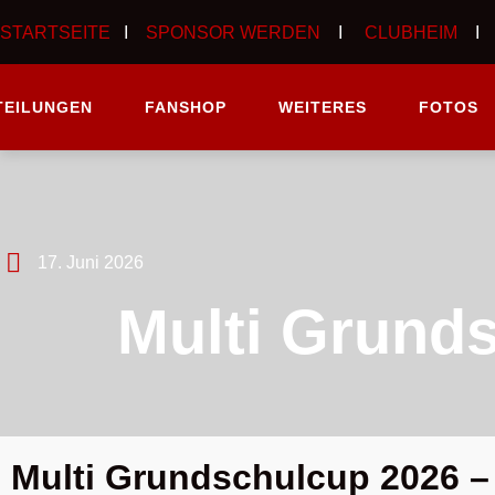
STARTSEITE
I
SPONSOR WERDEN
I
CLUBHEIM
TEILUNGEN
FANSHOP
WEITERES
FOTOS
17. Juni 2026
Multi Grund
Multi Grundschulcup 2026 – 