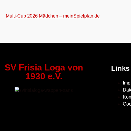
Multi-Cup 2026 Mädchen – meinSpielplan.de
SV Frisia Loga von
Links
1930 e.V.
Imp
Dat
Kon
Coo